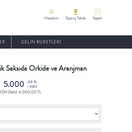
Hesabım
Sipariş Takibi
Sepet
EK
GELİN BUKETLERİ
k Saksıda Orkide ve Aranjman
5.000
,00 TL
+ KDV
KDV Dahil: 6.000,00 TL