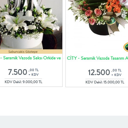
 Seramik Vazoda Saksı Orkide ve
CİTY - Seramik Vazoda Tasarım 
Beyaz Çiçekler
7.500
12.500
,00 TL
,00 TL
+ KDV
+ KDV
KDV Dahil: 9.000,00 TL
KDV Dahil: 15.000,00 TL