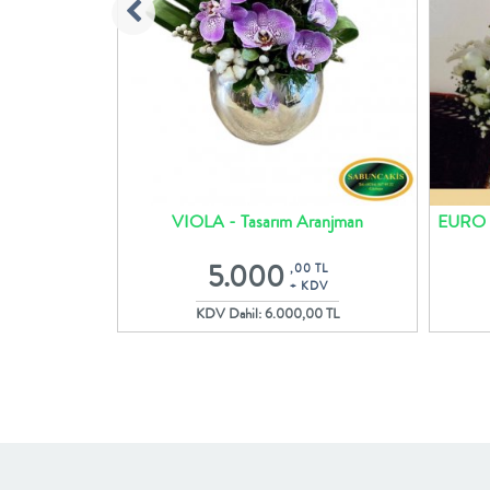
anjman
VIOLA - Tasarım Aranjman
EURO -
5.000
 TL
,00 TL
DV
+ KDV
00 TL
KDV Dahil: 6.000,00 TL