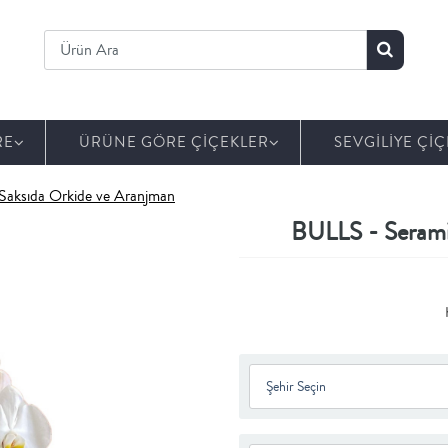
RE
ÜRÜNE GÖRE ÇİÇEKLER
SEVGİLİYE ÇİÇ
Saksıda Orkide ve Aranjman
BULLS - Serami