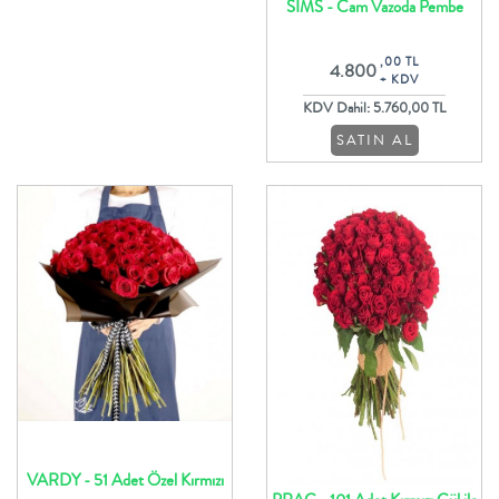
SİMS - Cam Vazoda Pembe
Güller Ve Yeşillikler
,00 TL
4.800
+ KDV
KDV Dahil: 5.760,00 TL
SATIN AL
VARDY - 51 Adet Özel Kırmızı