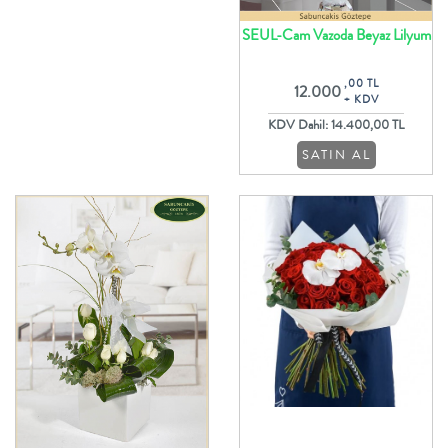
SEUL-Cam Vazoda Beyaz Lilyum
Lisyantus ve Gerbera Aranjmanı
,00 TL
12.000
+ KDV
KDV Dahil: 14.400,00 TL
SATIN AL