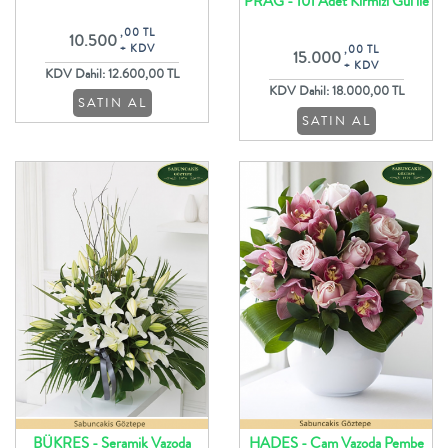
PRAG - 101 Adet Kırmızı Gül ile
Güller
Buket Tasarım
,00 TL
10.500
+ KDV
,00 TL
15.000
+ KDV
KDV Dahil: 12.600,00 TL
KDV Dahil: 18.000,00 TL
SATIN AL
SATIN AL
BÜKREŞ - Seramik Vazoda
HADES - Cam Vazoda Pembe