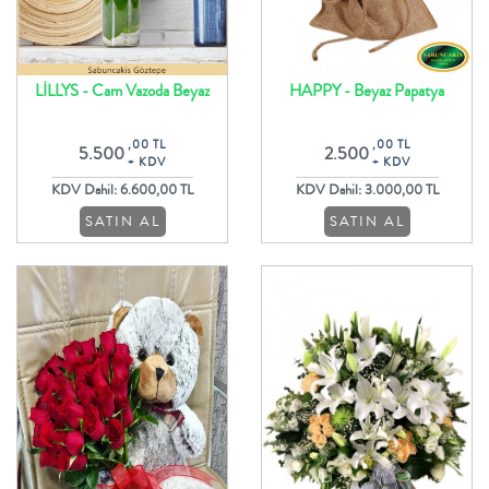
LİLLYS - Cam Vazoda Beyaz
HAPPY - Beyaz Papatya
Lilyumlar ile Çiçek Aranjman
Krizantem Buketi
,00 TL
,00 TL
5.500
2.500
+ KDV
+ KDV
KDV Dahil: 6.600,00 TL
KDV Dahil: 3.000,00 TL
SATIN AL
SATIN AL