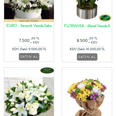
EURO - Seramik Vazoda Saksı
FLORANSA - Metal Vazoda 6
Orkide ve Beyaz Çiçekler
Dal Orkide Tasarım
,00 TL
,00 TL
7.500
8.500
+ KDV
+ KDV
KDV Dahil: 9.000,00 TL
KDV Dahil: 10.200,00 TL
SATIN AL
SATIN AL