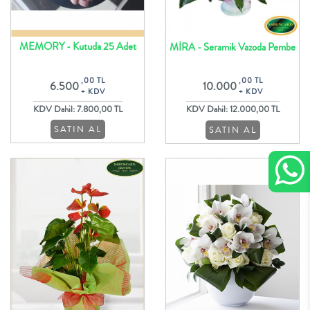
MEMORY - Kutuda 25 Adet
MİRA - Seramik Vazoda Pembe
Özel Butik Mor Güller
Lilyumlar ve Çiçekler
,00 TL
,00 TL
6.500
10.000
+ KDV
+ KDV
KDV Dahil: 7.800,00 TL
KDV Dahil: 12.000,00 TL
SATIN AL
SATIN AL