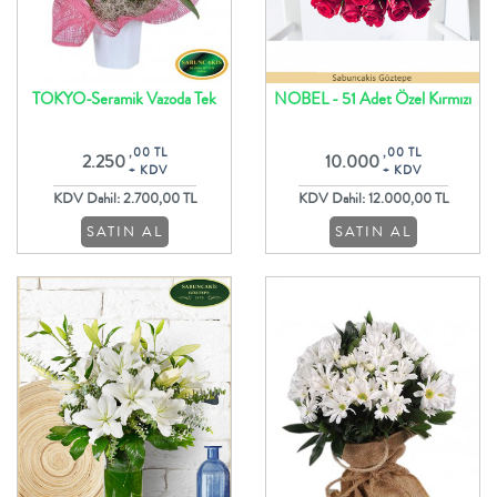
TOKYO-Seramik Vazoda Tek
NOBEL - 51 Adet Özel Kırmızı
Dallı Beyaz Orkide
Güller ile Oval Gül Buketi
,00 TL
,00 TL
2.250
10.000
+ KDV
+ KDV
KDV Dahil: 2.700,00 TL
KDV Dahil: 12.000,00 TL
SATIN AL
SATIN AL