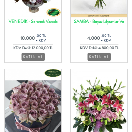
VENEDİK - Seramik Vazoda
SAMBA - Beyaz Lilyumlar Ve
Cymbidium Orkide Lilyum ve
Aspidistra Yaprakları İle Çiçek
,00 TL
,00 TL
10.000
4.000
Güller
Buketi
+ KDV
+ KDV
KDV Dahil: 12.000,00 TL
KDV Dahil: 4.800,00 TL
SATIN AL
SATIN AL