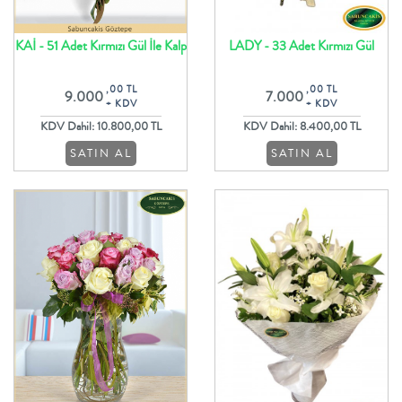
KAİ - 51 Adet Kırmızı Gül İle Kalp
LADY - 33 Adet Kırmızı Gül
Şeklinde Aranjman
Buketi
,00 TL
,00 TL
9.000
7.000
+ KDV
+ KDV
KDV Dahil: 10.800,00 TL
KDV Dahil: 8.400,00 TL
SATIN AL
SATIN AL