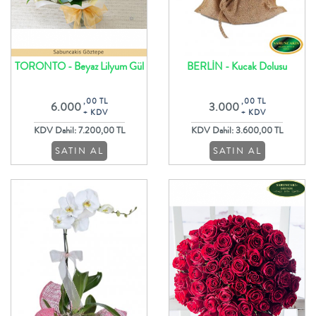
TORONTO - Beyaz Lilyum Gül
BERLİN - Kucak Dolusu
ve Lisyantus ile Çiçek Buketi
Rengarenk Krizantem Buketi
,00 TL
,00 TL
6.000
3.000
+ KDV
+ KDV
KDV Dahil: 7.200,00 TL
KDV Dahil: 3.600,00 TL
SATIN AL
SATIN AL