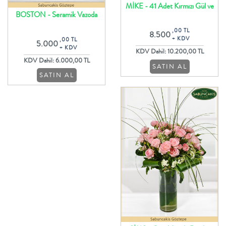
MİKE - 41 Adet Kırmızı Gül ve
BOSTON - Seramik Vazoda
Orkideler
Beyaz Orkideler Ve Güller
,00 TL
8.500
+ KDV
,00 TL
5.000
+ KDV
KDV Dahil: 10.200,00 TL
KDV Dahil: 6.000,00 TL
SATIN AL
SATIN AL