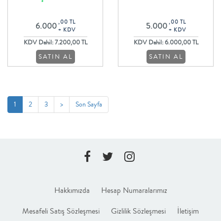
Beyaz Lilyumlar ve İthal Yeşillikler
Orkide ve Güller ile Aranjman
,00 TL
,00 TL
6.000
5.000
+ KDV
+ KDV
KDV Dahil: 7.200,00 TL
KDV Dahil: 6.000,00 TL
SATIN AL
SATIN AL
1
2
3
>
Son Sayfa
Hakkımızda
Hesap Numaralarımız
Mesafeli Satış Sözleşmesi
Gizlilik Sözleşmesi
İletişim