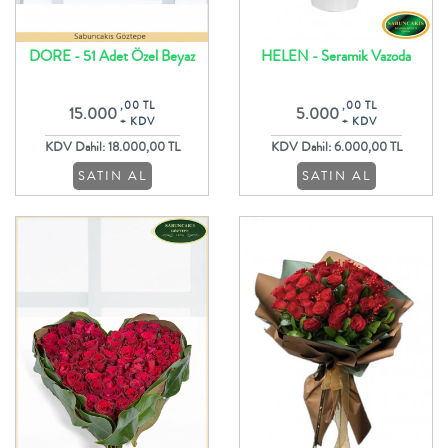
DORE - 51 Adet Özel Beyaz
HELEN - Seramik Vazoda
Güller ile Oval Gül Buketi
Lilyumlar Ve Kırmızı Güller
,00 TL
,00 TL
15.000
5.000
+ KDV
+ KDV
KDV Dahil: 18.000,00 TL
KDV Dahil: 6.000,00 TL
SATIN AL
SATIN AL