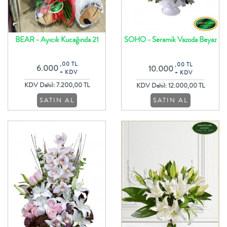
BEAR - Ayıcık Kucağında 21
SOHO - Seramik Vazoda Beyaz
Adet Kırmızı Gül Buketi
Çiçekler ve Somon Güller
,00 TL
,00 TL
6.000
10.000
+ KDV
+ KDV
KDV Dahil: 7.200,00 TL
KDV Dahil: 12.000,00 TL
SATIN AL
SATIN AL