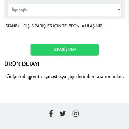
İSTANBUL DIŞI SİPARİŞLER İÇİN TELEFONLA ULAŞINIZ...
SİPARİŞ VER
ÜRÜN DETAYI
-Gül,orkide,grentrek,anastasya çiçeklerinden tasarım buket.