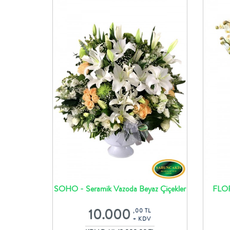
SOHO - Seramik Vazoda Beyaz Çiçekler
FLOR
ve Somon Güller
10.000
,00 TL
+ KDV