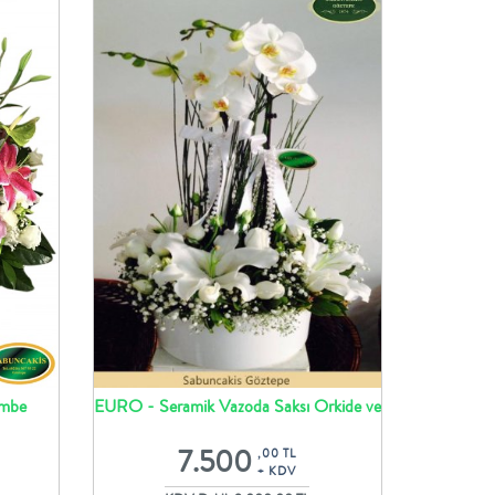
embe
EURO - Seramik Vazoda Saksı Orkide ve
Beyaz Çiçekler
7.500
,00 TL
+ KDV