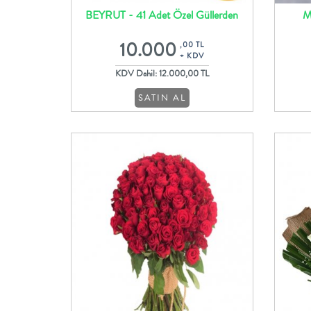
BEYRUT - 41 Adet Özel Güllerden
M
Buket Tasarımı
10.000
,00 TL
+ KDV
KDV Dahil: 12.000,00 TL
SATIN AL