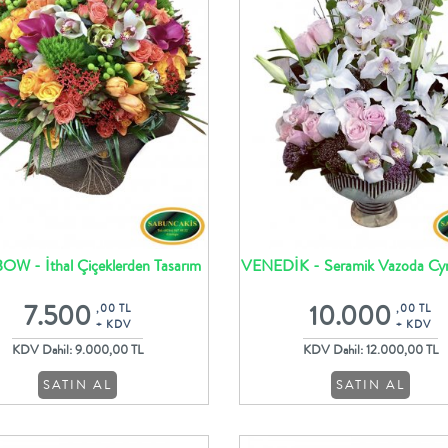
W - İthal Çiçeklerden Tasarım
VENEDİK - Seramik Vazoda Cy
Buket
Orkide Lilyum ve Güller
7.500
10.000
,00 TL
,00 TL
+ KDV
+ KDV
KDV Dahil: 9.000,00 TL
KDV Dahil: 12.000,00 TL
SATIN AL
SATIN AL