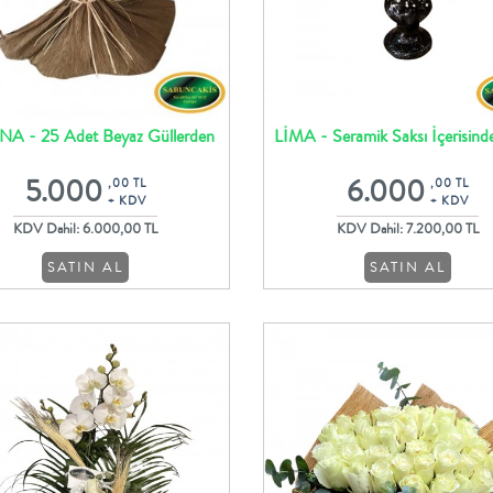
A - 25 Adet Beyaz Güllerden
LİMA - Seramik Saksı İçerisind
Buket Tasarım
Lilyum ve Kırmızı Güller
5.000
6.000
,00 TL
,00 TL
+ KDV
+ KDV
KDV Dahil: 6.000,00 TL
KDV Dahil: 7.200,00 TL
SATIN AL
SATIN AL