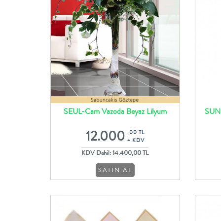
SEUL-Cam Vazoda Beyaz Lilyum
SUNS
Lisyantus ve Gerbera Aranjmanı
12.000
,00 TL
+ KDV
KDV Dahil: 14.400,00 TL
SATIN AL