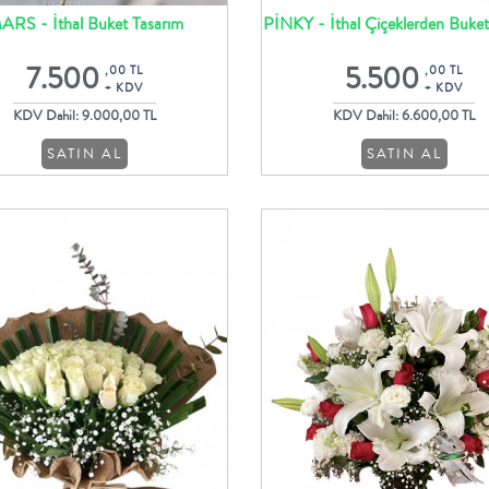
ARS - İthal Buket Tasarım
PİNKY - İthal Çiçeklerden Buket
7.500
5.500
,00 TL
,00 TL
+ KDV
+ KDV
KDV Dahil: 9.000,00 TL
KDV Dahil: 6.600,00 TL
SATIN AL
SATIN AL