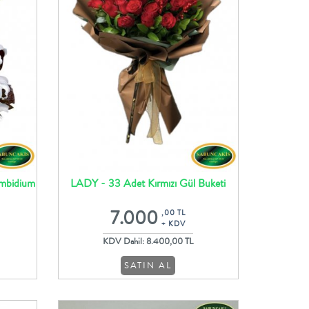
mbidium
LADY - 33 Adet Kırmızı Gül Buketi
7.000
,00 TL
+ KDV
KDV Dahil: 8.400,00 TL
SATIN AL