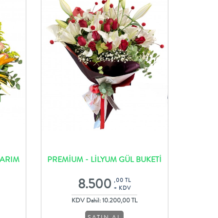
SARIM
PREMİUM - LİLYUM GÜL BUKETİ
8.500
,00 TL
+ KDV
KDV Dahil: 10.200,00 TL
SATIN AL