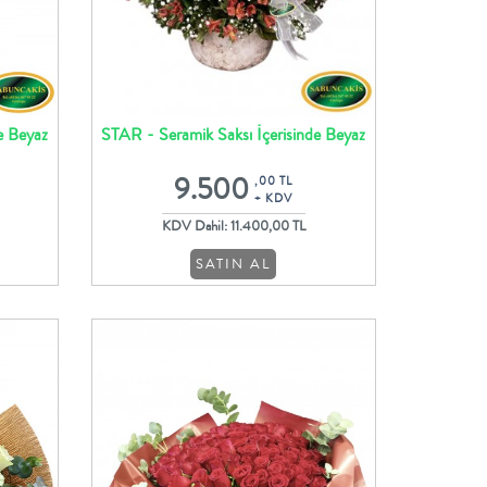
e Beyaz
STAR - Seramik Saksı İçerisinde Beyaz
Lilyum Kırmızı Gül Tasarımı
9.500
,00 TL
+ KDV
KDV Dahil: 11.400,00 TL
SATIN AL