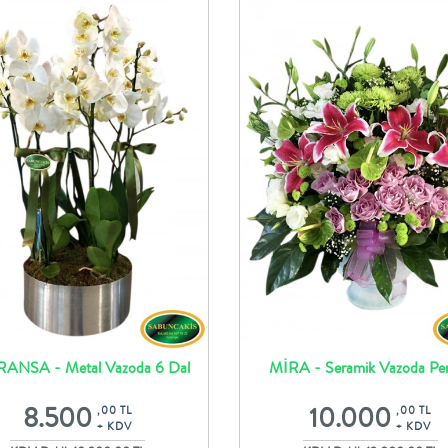
ANSA - Metal Vazoda 6 Dal
MİRA - Seramik Vazoda P
Orkide Tasarım
Lilyumlar ve Çiçekler
8.500
10.000
,00 TL
,00 TL
+ KDV
+ KDV