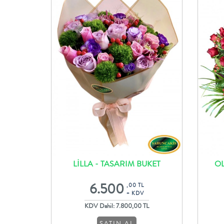
LİLLA - TASARIM BUKET
OL
6.500
,00 TL
+ KDV
KDV Dahil: 7.800,00 TL
SATIN AL