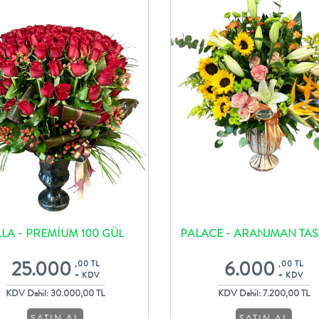
LA - PREMİUM 100 GÜL
PALACE - ARANJMAN TA
TASARIM
25.000
6.000
,00 TL
,00 TL
+ KDV
+ KDV
KDV Dahil: 30.000,00 TL
KDV Dahil: 7.200,00 TL
SATIN AL
SATIN AL