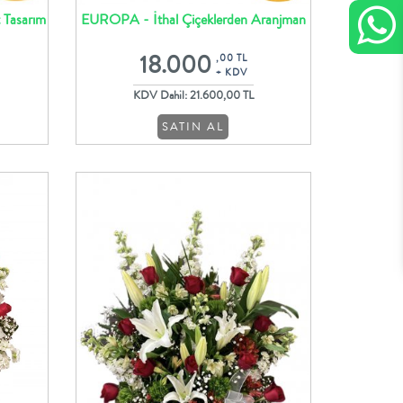
 Tasarım
EUROPA - İthal Çiçeklerden Aranjman
Tasarım
18.000
,00 TL
+ KDV
KDV Dahil: 21.600,00 TL
SATIN AL