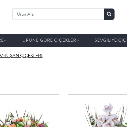
RE
ÜRÜNE GÖRE ÇİÇEKLER
SEVGİLİYE ÇİÇ
Z-NİŞAN ÇİÇEKLERİ