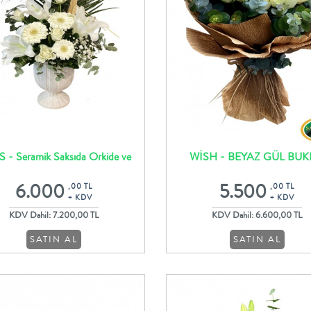
 - Seramik Saksıda Orkide ve
WİSH - BEYAZ GÜL BUK
Beyaz Aranjman
6.000
5.500
,00 TL
,00 TL
+ KDV
+ KDV
KDV Dahil: 7.200,00 TL
KDV Dahil: 6.600,00 TL
SATIN AL
SATIN AL