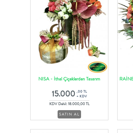
NISA - İthal Çiçeklerden Tasarım
RAİNBO
Aranjman ve Çikolata Süslemesi
15.000
,00 TL
+ KDV
KDV Dahil: 18.000,00 TL
SATIN AL