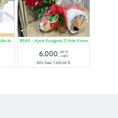
er ile
BEAR - Ayıcık Kucağında 21 Adet Kırmızı
ORGİ
Gül Buketi
6.000
6
,00 TL
+ KDV
KDV Dahil: 7.200,00 TL
KDV 