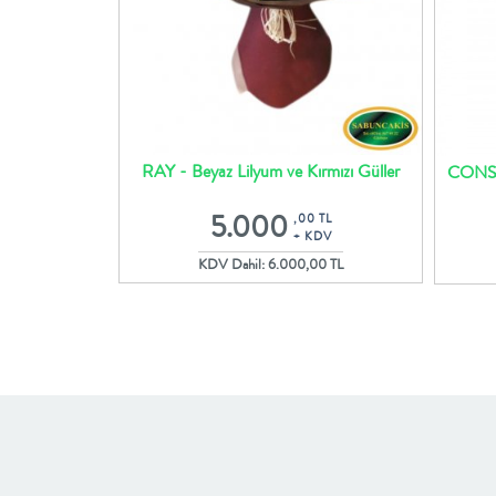
izantem Buketi
RAY - Beyaz Lilyum ve Kırmızı Güller
CONSE
5.000
 TL
,00 TL
DV
+ KDV
00 TL
KDV Dahil: 6.000,00 TL