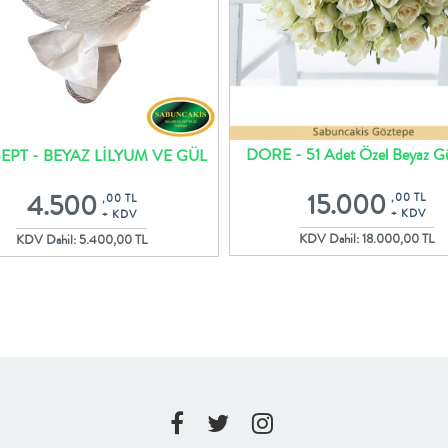
DORE - 51 Adet Özel Beyaz Güll
PT - BEYAZ LİLYUM VE GÜL
Oval Gül Buketi
BUKETİ
15.000
4.500
,00 TL
,00 TL
+ KDV
+ KDV
KDV Dahil: 18.000,00 TL
KDV Dahil: 5.400,00 TL