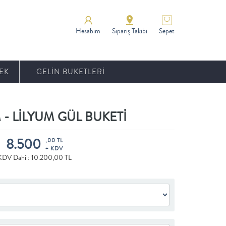
Hesabım
Sipariş Takibi
Sepet
EK
GELİN BUKETLERİ
- LİLYUM GÜL BUKETİ
8.500
,00 TL
+ KDV
KDV Dahil: 10.200,00 TL