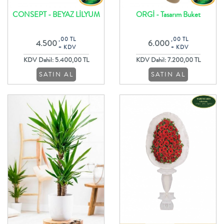
CONSEPT - BEYAZ LİLYUM
ORGİ - Tasarım Buket
VE GÜL BUKETİ
,00 TL
,00 TL
4.500
6.000
+ KDV
+ KDV
KDV Dahil: 5.400,00 TL
KDV Dahil: 7.200,00 TL
SATIN AL
SATIN AL