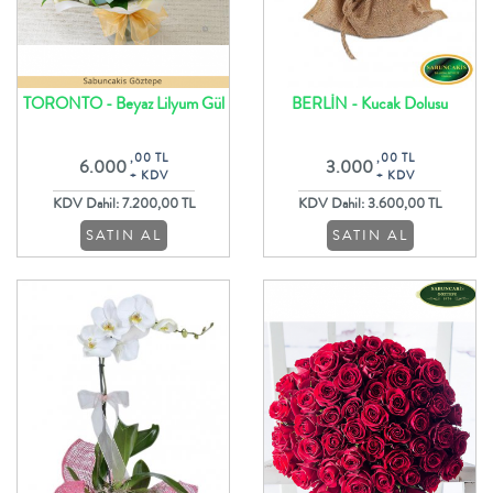
TORONTO - Beyaz Lilyum Gül
BERLİN - Kucak Dolusu
ve Lisyantus ile Çiçek Buketi
Rengarenk Krizantem Buketi
,00 TL
,00 TL
6.000
3.000
+ KDV
+ KDV
KDV Dahil: 7.200,00 TL
KDV Dahil: 3.600,00 TL
SATIN AL
SATIN AL