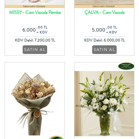
MİSSY - Cam Vazoda Pembe
ÇALVA - Cam Vazoda
Lilyumlar İle Aranjman
Rengarenk Özel Butik Güller
,00 TL
,00 TL
6.000
5.000
+ KDV
+ KDV
KDV Dahil: 7.200,00 TL
KDV Dahil: 6.000,00 TL
SATIN AL
SATIN AL