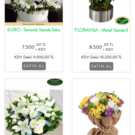
EURO - Seramik Vazoda Saksı
FLORANSA - Metal Vazoda 6
Orkide ve Beyaz Çiçekler
Dal Orkide Tasarım
,00 TL
,00 TL
7.500
8.500
+ KDV
+ KDV
KDV Dahil: 9.000,00 TL
KDV Dahil: 10.200,00 TL
SATIN AL
SATIN AL