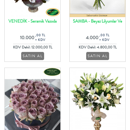
VENEDİK - Seramik Vazoda
SAMBA - Beyaz Lilyumlar Ve
Cymbidium Orkide Lilyum ve
Aspidistra Yaprakları İle Çiçek
,00 TL
,00 TL
10.000
4.000
Güller
Buketi
+ KDV
+ KDV
KDV Dahil: 12.000,00 TL
KDV Dahil: 4.800,00 TL
SATIN AL
SATIN AL