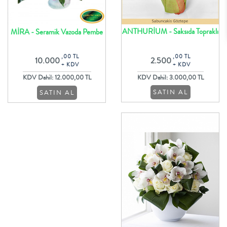
ANTHURİUM - Saksıda Topraklı
MİRA - Seramik Vazoda Pembe
Kalıcı Kırmızı Anthurium Bitkisi
Lilyumlar ve Çiçekler
,00 TL
,00 TL
2.500
10.000
+ KDV
+ KDV
KDV Dahil: 3.000,00 TL
KDV Dahil: 12.000,00 TL
SATIN AL
SATIN AL