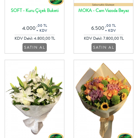
SOFT - Kuru Çiçek Buketi
MOKA - Cam Vazoda Beyaz
Lilyum Lisyantus ve Gerbera
,00 TL
,00 TL
4.000
6.500
Aranjman
+ KDV
+ KDV
KDV Dahil: 4.800,00 TL
KDV Dahil: 7.800,00 TL
SATIN AL
SATIN AL