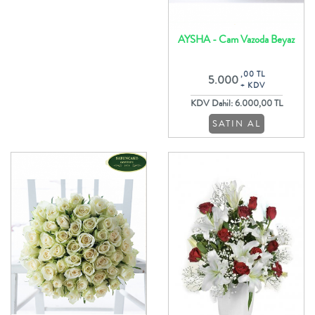
AYSHA - Cam Vazoda Beyaz
Orkide ve Güller ile Aranjman
,00 TL
5.000
+ KDV
KDV Dahil: 6.000,00 TL
SATIN AL