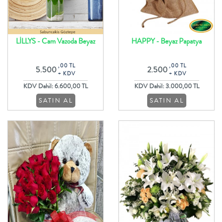
LİLLYS - Cam Vazoda Beyaz
HAPPY - Beyaz Papatya
Lilyumlar ile Çiçek Aranjman
Krizantem Buketi
,00 TL
,00 TL
5.500
2.500
+ KDV
+ KDV
KDV Dahil: 6.600,00 TL
KDV Dahil: 3.000,00 TL
SATIN AL
SATIN AL