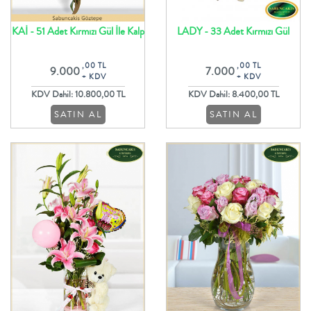
KAİ - 51 Adet Kırmızı Gül İle Kalp
LADY - 33 Adet Kırmızı Gül
Şeklinde Aranjman
Buketi
,00 TL
,00 TL
9.000
7.000
+ KDV
+ KDV
KDV Dahil: 10.800,00 TL
KDV Dahil: 8.400,00 TL
SATIN AL
SATIN AL