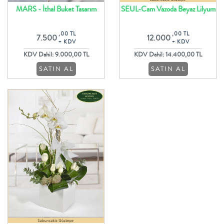
MARS - İthal Buket Tasarım
SEUL-Cam Vazoda Beyaz Lilyum
Lisyantus ve Gerbera Aranjmanı
,00 TL
,00 TL
7.500
12.000
+ KDV
+ KDV
KDV Dahil: 9.000,00 TL
KDV Dahil: 14.400,00 TL
SATIN AL
SATIN AL