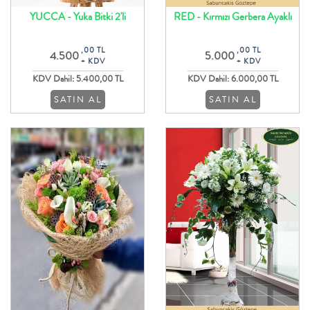
YUCCA - Yuka Bitki 2'li
RED - Kırmızı Gerbera Ayaklı
Sepet
,00 TL
,00 TL
4.500
5.000
+ KDV
+ KDV
KDV Dahil: 5.400,00 TL
KDV Dahil: 6.000,00 TL
SATIN AL
SATIN AL