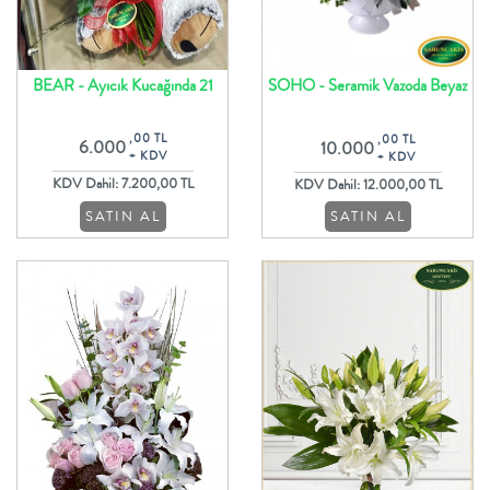
BEAR - Ayıcık Kucağında 21
SOHO - Seramik Vazoda Beyaz
Adet Kırmızı Gül Buketi
Çiçekler ve Somon Güller
,00 TL
,00 TL
6.000
10.000
+ KDV
+ KDV
KDV Dahil: 7.200,00 TL
KDV Dahil: 12.000,00 TL
SATIN AL
SATIN AL