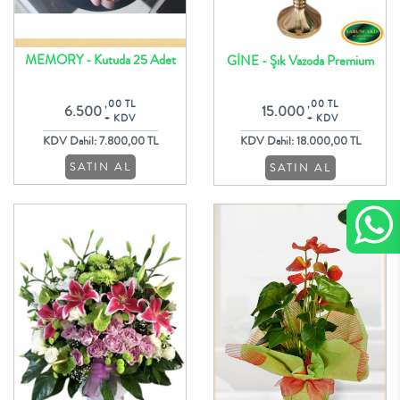
MEMORY - Kutuda 25 Adet
GİNE - Şık Vazoda Premium
Özel Butik Mor Güller
Tasarım
,00 TL
,00 TL
6.500
15.000
+ KDV
+ KDV
KDV Dahil: 7.800,00 TL
KDV Dahil: 18.000,00 TL
SATIN AL
SATIN AL