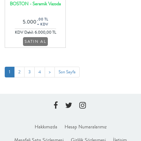
BOSTON - Seramik Vazoda
Beyaz Orkideler Ve Güller
,00 TL
5.000
+ KDV
KDV Dahil: 6.000,00 TL
SATIN AL
1
2
3
4
>
Son Sayfa
Hakkımızda
Hesap Numaralarımız
Mesafeli Satış Sözleşmesi
Gizlilik Sözleşmesi
İletişim