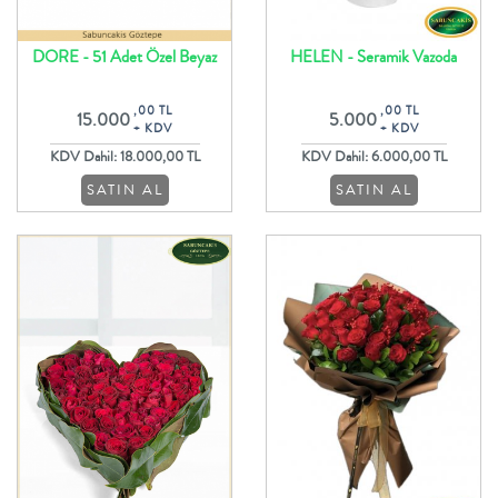
DORE - 51 Adet Özel Beyaz
HELEN - Seramik Vazoda
Güller ile Oval Gül Buketi
Lilyumlar Ve Kırmızı Güller
,00 TL
,00 TL
15.000
5.000
+ KDV
+ KDV
KDV Dahil: 18.000,00 TL
KDV Dahil: 6.000,00 TL
SATIN AL
SATIN AL