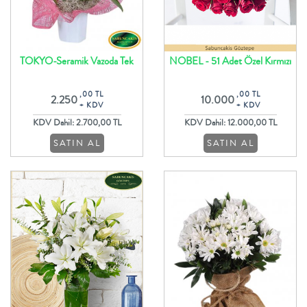
TOKYO-Seramik Vazoda Tek
NOBEL - 51 Adet Özel Kırmızı
Dallı Beyaz Orkide
Güller ile Oval Gül Buketi
,00 TL
,00 TL
2.250
10.000
+ KDV
+ KDV
KDV Dahil: 2.700,00 TL
KDV Dahil: 12.000,00 TL
SATIN AL
SATIN AL