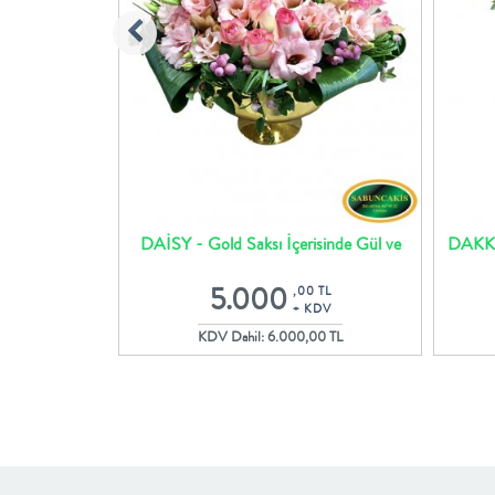
k Buketi
DAİSY - Gold Saksı İçerisinde Gül ve
DAKKA 
Lisyantus Çiçekleri
 TL
5.000
,00 TL
DV
+ KDV
00 TL
KDV Dahil: 6.000,00 TL