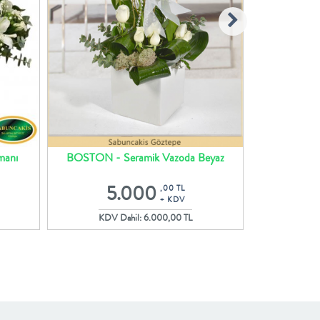
manı
BOSTON - Seramik Vazoda Beyaz
VOLT - Turunc
Orkideler Ve Güller
5.000
4
,00 TL
+ KDV
KDV Dahil: 6.000,00 TL
KDV 