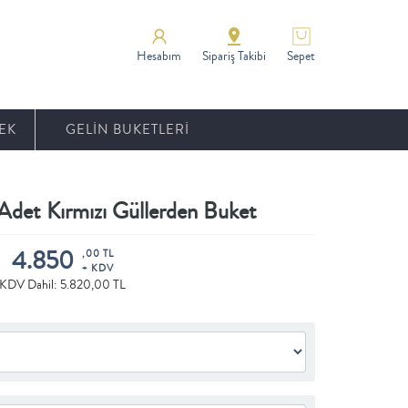
Hesabım
Sipariş Takibi
Sepet
EK
GELİN BUKETLERİ
et Kırmızı Güllerden Buket
4.850
,00 TL
+ KDV
KDV Dahil: 5.820,00 TL