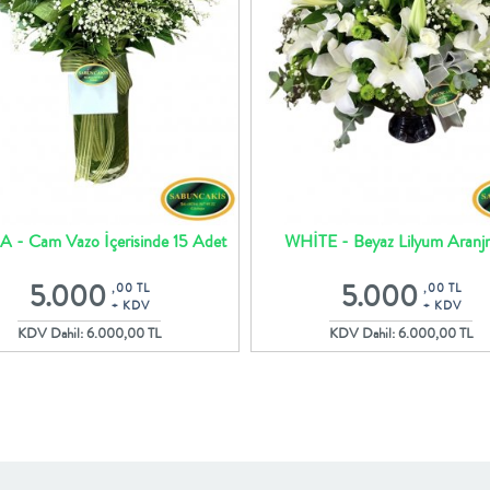
- Cam Vazo İçerisinde 15 Adet
WHİTE - Beyaz Lilyum Aranj
Özel Beyaz Güller
5.000
5.000
,00 TL
,00 TL
+ KDV
+ KDV
KDV Dahil: 6.000,00 TL
KDV Dahil: 6.000,00 TL